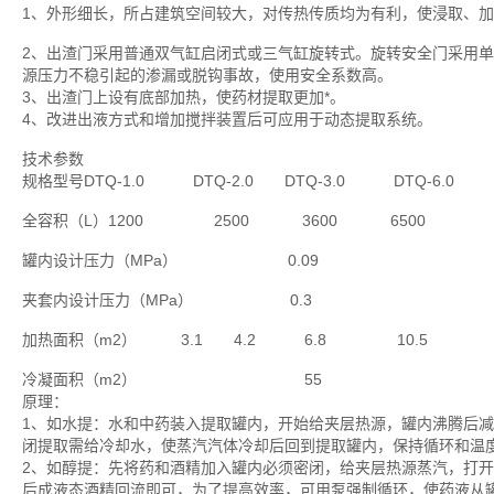
1、外形细长，所占建筑空间较大，对传热传质均为有利，使浸取、
2、出渣门采用普通双气缸启闭式或三气缸旋转式。旋转安全门采用单
源压力不稳引起的渗漏或脱钩事故，使用安全系数高。
3、出渣门上设有底部加热，使药材提取更加*。
4、改进出液方式和增加搅拌装置后可应用于动态提取系统。
技术参数
规格型号DTQ-1.0 DTQ-2.0 DTQ-3.0 DTQ-6.0
全容积（L）1200 2500 3600 6500
罐内设计压力（MPa） 0.09
夹套内设计压力（MPa） 0.3
加热面积（m2） 3.1 4.2 6.8 10.5
冷凝面积（m2） 55
原理：
1、如水提：水和中药装入提取罐内，开始给夹层热源，罐内沸腾后
闭提取需给冷却水，使蒸汽汽体冷却后回到提取罐内，保持循环和温
2、如醇提：先将药和酒精加入罐内必须密闭，给夹层热源蒸汽，打
后成液态酒精回流即可，为了提高效率，可用泵强制循环，使药液从