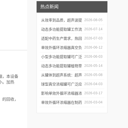
热点新闻
从效率到品质，超声波提
2026-08-05
取罐的实用价值梳理
动态多功能提取罐工作流
2026-07-14
程与核心优势解析
适配中药生产需求，热回
2026-07-03
流提取浓缩机组的应用优
单效外循环浓缩器真空负
2026-06-12
势解析
压蒸发技术的核心亮点解
小型多功能提取罐可广泛
2026-06-03
析
应用于哪些行业？
动态多功能提取罐植物草
2026-05-14
。
本精华萃取成套工艺流程
从罐体到超声系统：超声
2026-05-08
缩，本设备
小。加热
波提取罐的结构特点解析
球型真空浓缩罐可广泛应
2026-04-03
用于哪些行业？应用优势
影响单效外循环浓缩器浓
2026-03-17
）的回收，
有哪些？
缩效果、物料纯度的关键
单效外循环浓缩器在制药
2026-03-04
因素及针对性解决办法
行业的应用优势有哪些？