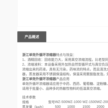
产品概述
浙江单效外循环浓缩器
特点与效益：
1、酒精回收：回收能力大，采用真空浓缩流程。比老型同
2、浓缩液料：本设备采用外加热自然型循环式与真空负压
浓缩出来的药液，具有无污染，药味浓的特点，而且清洗
器，蒸发器采用不锈钢保温结构，保温采用聚胺脂发泡，
浙江单效外循环浓缩器
产品应用
单效外循环浓缩器适应用于中药、西药、葡萄糖、淀粉糖
适用于批量小、品种多的热敏性物料的低温真空浓缩。
技术参数
WZ-500
WZ-1000
WZ-1500
WZ-20
规格
型号
500
1000
1500
2000
蒸发量（kg/h）