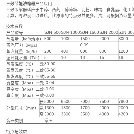
三效节能浓缩器
产品应用
三效浓缩器适应于中药、西药、葡萄糖、淀粉、味精、食乳品、化工
计算，周密设计改进后，比原来的特点效益更多。贵厂可根据浓缩量
技术参数
SJN-500
SJN-1000
SJN-1500
SJN-2000
SJN-30
产品型号
500
1000
1500
2000
3000
蒸发量（kg/h清水）
0.09
蒸汽压力（Mpa）
200
400
600
800
1200
蒸汽耗量（kg/h）
5
10
13
15
18
循环耗水量（T/h）
80-90
蒸发温度（℃）一效
65-80
蒸发温度（℃）二效
55-65
蒸发温度（℃）三效
-0.04
真空度（Mpa）一效
-0.06
真空度（Mpa）二效
-0.08
真空度（Mpa）三效
5000
6500
7000
7500
7800
长
1300
1500
1700
2000
2000
外型尺寸（mm）
宽
3000
3300
3500
4000
4300
高
容器类别
常压
特点与效益：