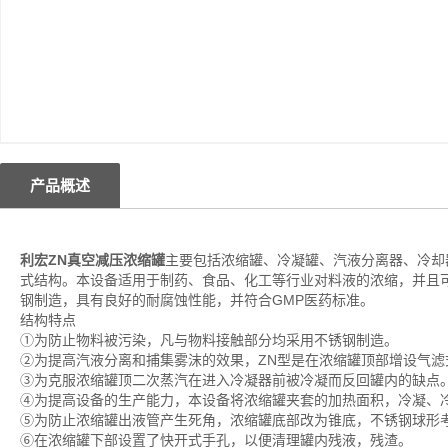
产品概述
利宏ZN真空减压浓缩罐
主要包括浓缩罐、冷凝罐、汽液分离器、冷却
式结构。本设备适用于制药、食品、化工等行业对料液的浓缩，并且
钢制造，具有良好的耐腐蚀性能，并符合GMP医药标准。
结构特点
①为防止物料被污染，凡与物料接触部分均采用不锈钢制造。
②为提高汽液分离和捕集雾沫的效果，ZN型是在浓缩罐顶部增设气滤
③为克服浓缩罐顶二次蒸汽在进入冷凝器前被冷凝而反回罐内的缺点
④为提高设备的生产能力，本设备将浓缩罐夹套的加热面积，冷凝、
⑤为防止浓缩罐出液管产生死角，浓缩罐底部改为锥底，不锈钢球形
⑥在浓缩罐下部设置了快开式手孔，以便清理罐内残液，残渣。