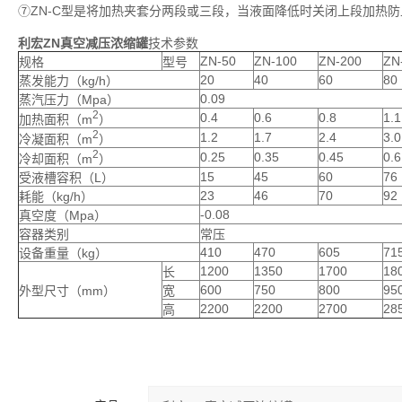
⑦ZN-C型是将加热夹套分两段或三段，当液面降低时关闭上段加热
利宏ZN真空减压浓缩罐
技术参数
ZN-50
ZN-100
ZN-200
ZN
规格
型号
20
40
60
80
蒸发能力（kg/h）
0.09
蒸汽压力（Mpa）
2
0.4
0.6
0.8
1.1
加热面积（m
）
2
1.2
1.7
2.4
3.0
冷凝面积（m
）
2
0.25
0.35
0.45
0.6
冷却面积（m
）
15
45
60
76
受液槽容积（L）
23
46
70
92
耗能（kg/h）
-0.08
真空度（Mpa）
容器类别
常压
410
470
605
71
设备重量（kg）
1200
1350
1700
18
长
600
750
800
95
外型尺寸（mm）
宽
2200
2200
2700
28
高