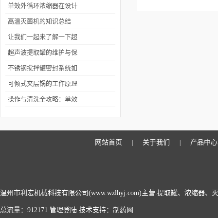
器中进行多次浓缩
*
单效外循环浓缩器在设计
中注重能源利用和环境保
高温灭菌机的知识总结
护
让我们一起来了解一下超
声波提取的优点和缺点
超声波提取罐的维护与保
养
不锈钢搅拌罐密封系统如
何选择
可倾式夹层锅的工作原理
是什么？
操作与清洗全攻略：单效
外循环浓缩器的日常维护
规范与快开盖设计详解
网站首页
关于我们
产品中心
|
|
温州市利宏机械科技有限公司(www.wzlhyj.com)主营:提取罐、浓缩
总流量：912171
管理登陆
技术支持：
制药网