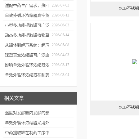
程与核心优势解析
适配中药生产需求，热回
2026-07-03
YCB不锈
流提取浓缩机组的应用优
单效外循环浓缩器真空负
2026-06-12
势解析
压蒸发技术的核心亮点解
小型多功能提取罐可广泛
2026-06-03
析
应用于哪些行业？
动态多功能提取罐植物草
2026-05-14
本精华萃取成套工艺流程
从罐体到超声系统：超声
2026-05-08
波提取罐的结构特点解析
球型真空浓缩罐可广泛应
2026-04-03
用于哪些行业？应用优势
影响单效外循环浓缩器浓
2026-03-17
有哪些？
缩效果、物料纯度的关键
单效外循环浓缩器在制药
2026-03-04
因素及针对性解决办法
行业的应用优势有哪些？
相关文章
YCB不锈
温度对发酵罐内发酵的影
响有哪些？
单效外循环浓缩器采用外
循环泵将浓缩物流回蒸发
中药提取罐在制药工序中