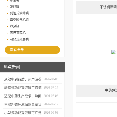
渗漉罐
发酵罐
不锈钢酒精
列管式浓缩锅
真空脱气机组
冷热缸
高温灭菌机
可倾式夹层锅
查看全部
热点新闻
从效率到品质，超声波提
2026-08-05
取罐的实用价值梳理
动态多功能提取罐工作流
2026-07-14
中药醇
程与核心优势解析
适配中药生产需求，热回
2026-07-03
流提取浓缩机组的应用优
单效外循环浓缩器真空负
2026-06-12
势解析
压蒸发技术的核心亮点解
小型多功能提取罐可广泛
2026-06-03