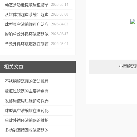
析
应用于哪些行业？
动态多功能提取罐植物草
2026-05-14
本精华萃取成套工艺流程
从罐体到超声系统：超声
2026-05-08
波提取罐的结构特点解析
球型真空浓缩罐可广泛应
2026-04-03
用于哪些行业？应用优势
影响单效外循环浓缩器浓
2026-03-17
有哪些？
缩效果、物料纯度的关键
单效外循环浓缩器在制药
2026-03-04
因素及针对性解决办法
行业的应用优势有哪些？
小型醇沉
相关文章
不锈钢醇沉罐的清洁规程
板框过滤器的主要特点有
哪些
发酵罐使用后维护与保养
的九大要点
球型真空浓缩罐在医药化
工领域中的优化设计与性
单效外循环浓缩器的维护
能优势分析
保养方法
多功能酒精回收浓缩器的