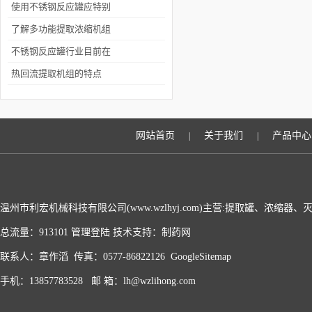
使用注意事项有哪些？
使用不锈钢反应罐应特别
注意哪些方面
了解多功能提取浓缩机组
使用的好处
不锈钢反应罐行业目前在
国内的发展现状
热回流提取机组的特点
网站首页
关于我们
产品中心
|
|
温州市利宏机械科技有限公司(www.wzlhyj.com)主营:提取罐、浓缩
总流量：913101
管理登陆
技术支持：
制药网
联系人：章作滔 传真：0577-86822126
GoogleSitemap
手机：13857783528 邮 箱：lh@wzlihong.com