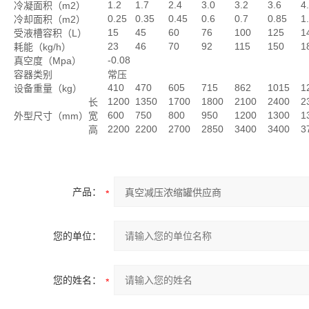
1.2
1.7
2.4
3.0
3.2
3.6
4
冷凝面积（m2）
0.25
0.35
0.45
0.6
0.7
0.85
1
冷却面积（m2）
15
45
60
76
100
125
1
受液槽容积（L）
23
46
70
92
115
150
1
耗能（kg/h）
-0.08
真空度（Mpa）
容器类别
常压
410
470
605
715
862
1015
1
设备重量（kg）
1200
1350
1700
1800
2100
2400
2
长
600
750
800
950
1200
1300
1
外型尺寸（mm）
宽
2200
2200
2700
2850
3400
3400
3
高
产品：
您的单位：
您的姓名：