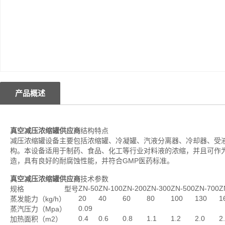
产品概述
真空减压浓缩罐供应商
结构特点
减压浓缩罐设备主要包括浓缩罐、冷凝罐、汽液分离器、冷却器、受
构。本设备适用于制药、食品、化工等行业对料液的浓缩，并且可作
造，具有良好的耐腐蚀性能，并符合GMP医药标准。
真空减压浓缩罐供应商
技术参数
ZN-50
ZN-100
ZN-200
ZN-300
ZN-500
ZN-700
Z
规格
型号
20
40
60
80
100
130
1
蒸发能力（kg/h）
0.09
蒸汽压力（Mpa）
0.4
0.6
0.8
1.1
1.2
2.0
2
加热面积（m2）