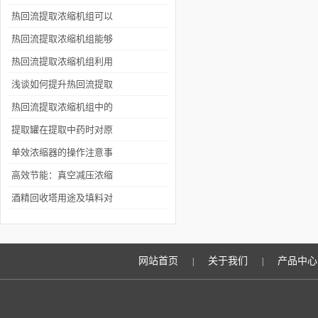
作步骤
热回流提取浓缩机组可以
根据不同的物料和提取要
热回流提取浓缩机组能够
求进行选择
实现更彻底的物质溶解和
热回流提取浓缩机组利用
混合
超声波辅助加热和迅速冷
浅谈如何提升热回流提取
却的方法
浓缩机组的效率
热回流提取浓缩机组中的
热回流提取技术巨大优势
提取罐在提取中药时对原
料要求严格
单效浓缩器的操作注意事
项
高效节能：真空减压浓缩
罐在生物制药中的创新应
酒精回收塔用途及填料对
用
其的重要性
网站首页
关于我们
产品中心
|
|