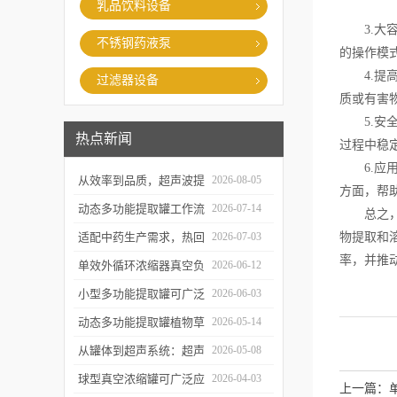
乳品饮料设备
3.大容
不锈钢药液泵
的操作模
4.提高
过滤器设备
质或有害
5.安全
热点新闻
过程中稳
6.应用
从效率到品质，超声波提
2026-08-05
方面，帮
取罐的实用价值梳理
动态多功能提取罐工作流
2026-07-14
总之，热
程与核心优势解析
适配中药生产需求，热回
2026-07-03
物提取和
率，并推
流提取浓缩机组的应用优
单效外循环浓缩器真空负
2026-06-12
势解析
压蒸发技术的核心亮点解
小型多功能提取罐可广泛
2026-06-03
析
应用于哪些行业？
动态多功能提取罐植物草
2026-05-14
本精华萃取成套工艺流程
从罐体到超声系统：超声
2026-05-08
波提取罐的结构特点解析
球型真空浓缩罐可广泛应
2026-04-03
上一篇：