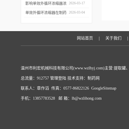
用于哪些行业？应用优势
影响单效外循环浓缩器浓
2026-03-17
有哪些？
缩效果、物料纯度的关键
单效外循环浓缩器在制药
2026-03-04
因素及针对性解决办法
行业的应用优势有哪些？
|
|
网站首页
关于我们
温州市利宏机械科技有限公司(www.wzlhyj.com)主营:
总流量：912757
管理登陆
技术支持：
制药网
联系人：章作滔 传真：0577-86822126
GoogleSitemap
手机：13857783528 邮 箱：lh@wzlihong.com