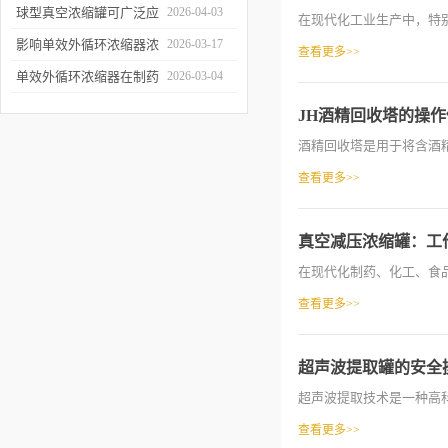
波提取罐的结构特点解析
球型真空浓缩罐可广泛应
2026-04-03
在现代化工业生产中，特别
用于哪些行业？应用优势
影响单效外循环浓缩器浓
2026-03-17
查看更多>>
有哪些？
缩效果、物料纯度的关键
单效外循环浓缩器在制药
2026-03-04
因素及针对性解决办法
行业的应用优势有哪些？
JH酒精回收塔的操
酒精回收塔是用于将含酒精
查看更多>>
真空减压浓缩罐：工
在现代化制药、化工、食品
查看更多>>
超声波提取罐的安全
超声波提取技术是一种高科
查看更多>>