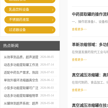
乳品饮料设备
中药提取罐的操作流
不锈钢药液泵
一、操作前准备‌1、设备检查
查看更多>>
过滤器设备
革新浓缩领域：多功
热点新闻
在快速发展的现代工业与科
从效率到品质，超声波提
2026-08-05
查看更多>>
取罐的实用价值梳理
动态多功能提取罐工作流
2026-07-14
程与核心优势解析
适配中药生产需求，热回
2026-07-03
真空减压浓缩罐：高
流提取浓缩机组的应用优
单效外循环浓缩器真空负
2026-06-12
在现代制药、食品加工、化
势解析
压蒸发技术的核心亮点解
小型多功能提取罐可广泛
2026-06-03
查看更多>>
析
应用于哪些行业？
动态多功能提取罐植物草
2026-05-14
本精华萃取成套工艺流程
从罐体到超声系统：超声
2026-05-08
真空减压浓缩罐在技