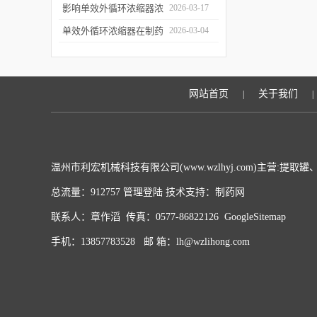
用于哪些行业？应用优势
影响单效外循环浓缩器浓
2026-03-17
有哪些？
缩效果、物料纯度的关键
单效外循环浓缩器在制药
2026-03-04
因素及针对性解决办法
行业的应用优势有哪些？
网站首页
关于我们
|
|
温州市利宏机械科技有限公司(www.wzlhyj.com)主营:
总流量：912757
管理登陆
技术支持：
制药网
联系人：章作滔 传真：0577-86822126
GoogleSitemap
手机：13857783528 邮 箱：lh@wzlihong.com