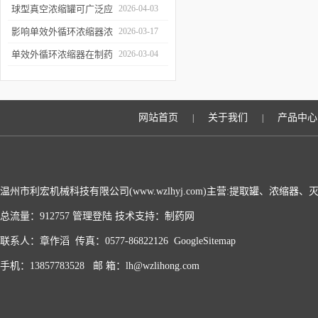
波提取罐的结构特点解析
球型真空浓缩罐可广泛应
2026-04-03
用于哪些行业？应用优势
影响单效外循环浓缩器浓
2026-03-17
有哪些？
缩效果、物料纯度的关键
单效外循环浓缩器在制药
2026-03-04
因素及针对性解决办法
行业的应用优势有哪些？
网站首页
关于我们
产品中心
|
|
温州市利宏机械科技有限公司(www.wzlhyj.com)主营:提取罐、浓缩
总流量：912757
管理登陆
技术支持：
制药网
联系人：章作滔 传真：0577-86822126
GoogleSitemap
手机：13857783528 邮 箱：lh@wzlihong.com