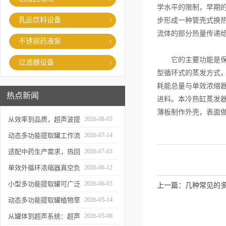
学水平的限制，早期
乳品饮料设备
步形成一种管壳式换
流体的部分热量传递
不锈钢药液泵
它的主要功能是保证
过滤器设备
型循环式的蒸发方式，
耗能总量与单效浓缩器
热点新闻
进料。本冷热缸蒸发
薄板制作外壳，表面
从效率到品质，超声波提
2026-08-05
取罐的实用价值梳理
动态多功能提取罐工作流
2026-07-14
程与核心优势解析
适配中药生产需求，热回
2026-07-03
流提取浓缩机组的应用优
单效外循环浓缩器真空负
2026-06-12
势解析
压蒸发技术的核心亮点解
小型多功能提取罐可广泛
2026-06-03
上一篇：
几种常见的
析
应用于哪些行业？
动态多功能提取罐植物草
2026-05-14
本精华萃取成套工艺流程
从罐体到超声系统：超声
2026-05-08