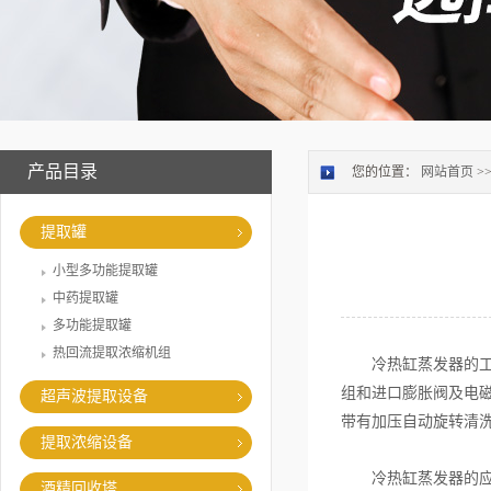
产品目录
您的位置：
网站首页
>
提取罐
小型多功能提取罐
中药提取罐
多功能提取罐
热回流提取浓缩机组
冷热缸蒸发器的工作
组和进口膨胀阀及电磁
超声波提取设备
带有加压自动旋转清洗
提取浓缩设备
冷热缸蒸发器的应用
酒精回收塔