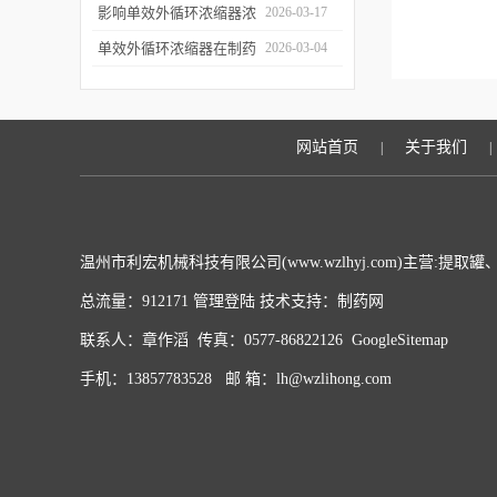
用于哪些行业？应用优势
影响单效外循环浓缩器浓
2026-03-17
有哪些？
缩效果、物料纯度的关键
单效外循环浓缩器在制药
2026-03-04
因素及针对性解决办法
行业的应用优势有哪些？
网站首页
关于我们
|
|
温州市利宏机械科技有限公司(www.wzlhyj.com)主营:
总流量：912171
管理登陆
技术支持：
制药网
联系人：章作滔 传真：0577-86822126
GoogleSitemap
手机：13857783528 邮 箱：lh@wzlihong.com