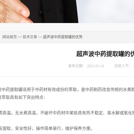
：
网站首页
>>
技术文章
>> 超声波中药提取罐的优势
超声波中药提取罐的
发布日期：
2021-05-14
浏览人气：
药提取罐适用于中药材有效成份的萃取，是中药制药改变传统的水煮醇
波萃取具有如下突出特点：
须高温。无水煮高温，不破坏中药材中某些具有热不稳定、易水解或氧化
压提取，安全性好，操作简单易行，维护保养方便。