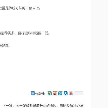
取量是传统方法的二倍以上。
溶剂种类多、目标提取物范围广泛。
低能耗。
。
分享到：
下一篇：
关于发酵罐温度升高的原因、影响及解决办法