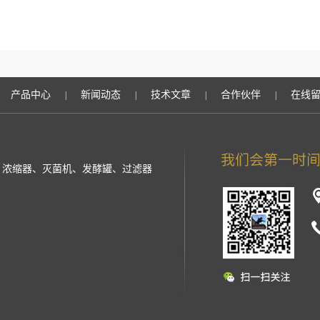
产品中心
新闻动态
技术文章
合作伙伴
在线
|
|
|
|
提取罐、浓缩器、灭菌机、发酵罐、过滤器