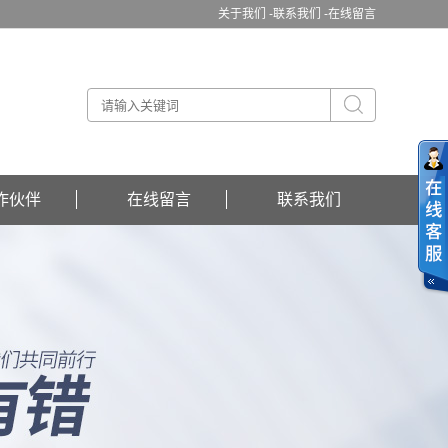
关于我们 -
联系我们 -
在线留言
作伙伴
在线留言
联系我们