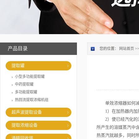
产品目录
您的位置：
网站首页
>
提取罐
小型多功能提取罐
中药提取罐
多功能提取罐
热回流提取浓缩机组
单效浓缩器如何减少
1）在加热器内加热
超声波提取设备
2）使已经汽化的溶
提取浓缩设备
所产生的溶媒蒸汽中
热蒸汽就越多，同时
酒精回收塔