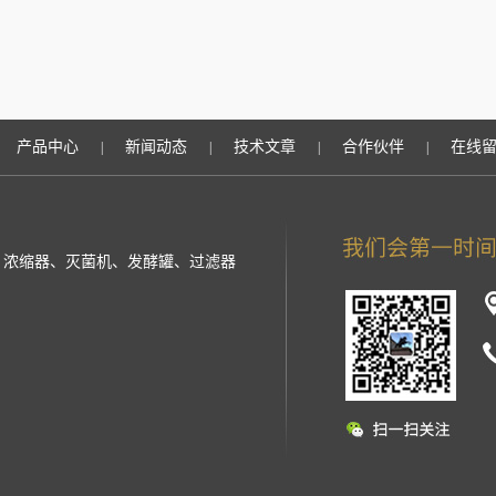
产品中心
新闻动态
技术文章
合作伙伴
在线
|
|
|
|
提取罐、浓缩器、灭菌机、发酵罐、过滤器