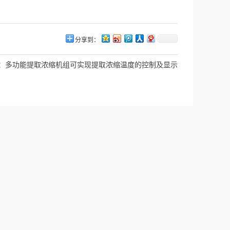
分享到：
：
多功能提取浓缩机组可实现提取浓缩温度的控制及显示