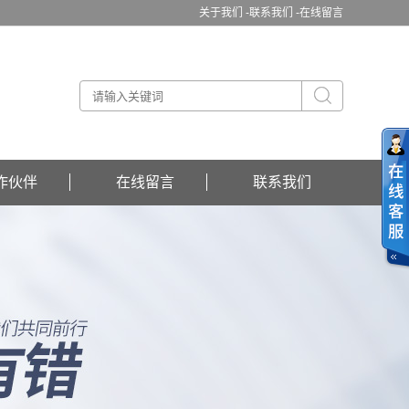
关于我们 -
联系我们 -
在线留言
作伙伴
在线留言
联系我们