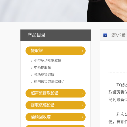
产品目录
您的位置
提取罐
小型多功能提取罐
中药提取罐
多功能提取罐
热回流提取浓缩机组
TQ系列
取罐芳香
超声波提取设备
制药设备G
提取浓缩设备
利宏公司
酒精回收塔
便，自锁