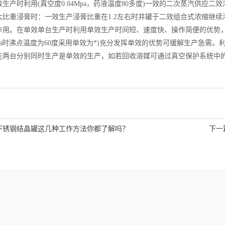
时利用(真空度0.04Mpa，药液温度80多度)一效的二次蒸汽供应二效浓缩
大比重浸膏时：一效生产浸膏比重在1.2左右时并罐于二效组合式浓缩继续
作用。在单效单台生产时利用单效生产时间短、速度快、操作简便的优势，
8Mpa时沸点温度为60度采用单效为*)充分发挥单效的优势可缓解生产急
在两台分别同时生产是单效的生产，如若回收溶媒可通过真空保护系统中
不锈钢结晶罐这几种工作方法你都了解吗？
下一