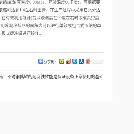
加热(真空度0.08Mpa，药液温度60多度)，可根据要
浓缩可达到1.4左右时出膏，在生产过程中采用它充分达
在有效利用能源(提取液温度在90度左右时浓缩真空度
需。利用冷凝冷却器的面积大可以进行单效或组合式浓缩的单
的板式缓冲罐进行操作。
分享到：
篇：
不锈钢储罐的耐腐蚀性能是保证设备正常使用的基础