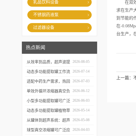
乳品饮料设备
在双效生产
求在生产
不锈钢药液泵
到节能的
在-0.0
过滤器设备
台生产，
热点新闻
从效率到品质，超声波提
2026-08-05
取罐的实用价值梳理
动态多功能提取罐工作流
2026-07-14
上一篇：
程与核心优势解析
适配中药生产需求，热回
2026-07-03
流提取浓缩机组的应用优
单效外循环浓缩器真空负
2026-06-12
势解析
压蒸发技术的核心亮点解
小型多功能提取罐可广泛
2026-06-03
析
应用于哪些行业？
动态多功能提取罐植物草
2026-05-14
本精华萃取成套工艺流程
从罐体到超声系统：超声
2026-05-08
波提取罐的结构特点解析
球型真空浓缩罐可广泛应
2026-04-03