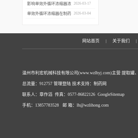
用于哪些行业？应用优势
影响单效外循环浓缩器浓
2026-03-17
有哪些？
缩效果、物料纯度的关键
单效外循环浓缩器在制药
2026-03-04
因素及针对性解决办法
行业的应用优势有哪些？
网站首页
关于我们
|
|
温州市利宏机械科技有限公司(www.wzlhyj.com)主营:
总流量：912757
管理登陆
技术支持：
制药网
联系人：章作滔 传真：0577-86822126
GoogleSitemap
手机：13857783528 邮 箱：lh@wzlihong.com