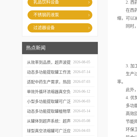
乳品饮料设备
2. 西
在西药生
不锈钢药液泵
缩，可以
同时，该
过滤器设备
热点新闻
从效率到品质，超声波提
2026-08-05
3. 加
取罐的实用价值梳理
动态多功能提取罐工作流
2026-07-14
生产过程
程与核心优势解析
适配中药生产需求，热回
2026-07-03
率。
此外，该
流提取浓缩机组的应用优
单效外循环浓缩器真空负
2026-06-12
4. 优
势解析
压蒸发技术的核心亮点解
小型多功能提取罐可广泛
2026-06-03
多功能酒
析
应用于哪些行业？
动态多功能提取罐植物草
2026-05-14
高效回收
本精华萃取成套工艺流程
从罐体到超声系统：超声
2026-05-08
节能降耗
环保卫生
波提取罐的结构特点解析
球型真空浓缩罐可广泛应
2026-04-03