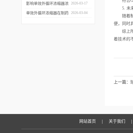
符合GM
用于哪些行业？应用优势
影响单效外循环浓缩器浓
2026-03-17
5. 未
有哪些？
缩效果、物料纯度的关键
单效外循环浓缩器在制药
2026-03-04
随着制药
因素及针对性解决办法
行业的应用优势有哪些？
便，同时
综上所述
着技术的
上一篇：
|
|
网站首页
关于我们