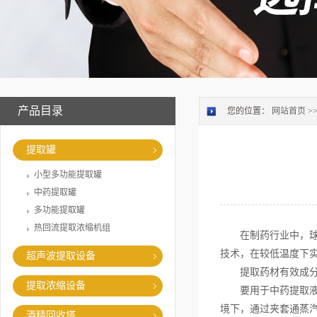
产品目录
您的位置：
网站首页
>
提取罐
小型多功能提取罐
中药提取罐
多功能提取罐
热回流提取浓缩机组
在制药行业中，球型
技术，在较低温度下
超声波提取设备
提取药材有效成
提取浓缩设备
要用于中药提取液的
境下，通过夹套通蒸
酒精回收塔