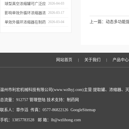
波提取罐的结构特点解析
球型真空浓缩罐可广泛应
2026-04-03
用于哪些行业？应用优势
影响单效外循环浓缩器浓
2026-03-17
有哪些？
缩效果、物料纯度的关键
上一篇：
动态多功能
单效外循环浓缩器在制药
2026-03-04
因素及针对性解决办法
行业的应用优势有哪些？
解
网站首页
关于我们
产品中心
|
|
温州市利宏机械科技有限公司(www.wzlhyj.com)主营:提取罐、浓缩
总流量：912757
管理登陆
技术支持：
制药网
联系人：章作滔 传真：0577-86822126
GoogleSitemap
手机：13857783528 邮 箱：lh@wzlihong.com