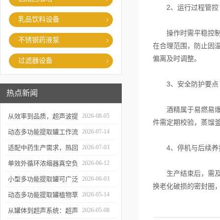
‌2、运行过程管控‌
乳品饮料设备
操作时需平稳控制蒸
不锈钢药液泵
在合理范围，防止因
偏离及时调整。
过滤器设备
‌3、安全防护要点‌
热点新闻
酒精属于易燃易爆介
从效率到品质，超声波提
2026-08-05
件需定期校验，蒸馏
取罐的实用价值梳理
动态多功能提取罐工作流
2026-07-14
程与核心优势解析
适配中药生产需求，热回
2026-07-03
‌4、停机与后续养护
流提取浓缩机组的应用优
单效外循环浓缩器真空负
2026-06-12
生产结束后，需及时
势解析
压蒸发技术的核心亮点解
小型多功能提取罐可广泛
2026-06-03
换老化破损的密封圈
析
应用于哪些行业？
动态多功能提取罐植物草
2026-05-14
本精华萃取成套工艺流程
从罐体到超声系统：超声
2026-05-08