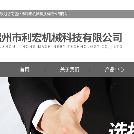
欢迎访问温州市利宏机械科技有限公司网站！
首页
关于我们
产品中心