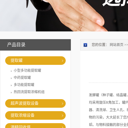
产品目录
您的位置：
网站首页
>
提取罐
小型多功能提取罐
中药提取罐
多功能提取罐
热回流提取浓缩机组
发酵罐（种子罐、结晶罐
均采用旋压R角加工，罐内
超声波提取设备
器、清洗球、卫生人孔、
提取浓缩设备
物的污染，大大延长了您
却。与物料接触的部分全部
酒精回收塔