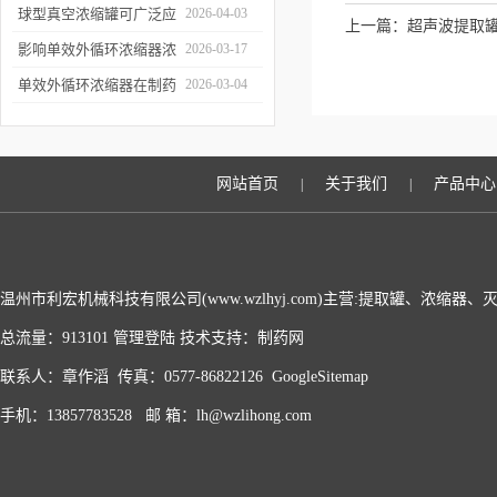
波提取罐的结构特点解析
球型真空浓缩罐可广泛应
2026-04-03
上一篇：
超声波提取
用于哪些行业？应用优势
影响单效外循环浓缩器浓
2026-03-17
有哪些？
缩效果、物料纯度的关键
单效外循环浓缩器在制药
2026-03-04
因素及针对性解决办法
行业的应用优势有哪些？
网站首页
关于我们
产品中心
|
|
温州市利宏机械科技有限公司(www.wzlhyj.com)主营:提取罐、浓缩
总流量：913101
管理登陆
技术支持：
制药网
联系人：章作滔 传真：0577-86822126
GoogleSitemap
手机：13857783528 邮 箱：lh@wzlihong.com