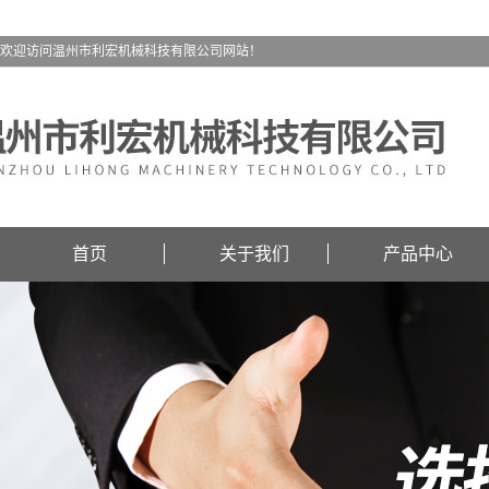
欢迎访问温州市利宏机械科技有限公司网站！
首页
关于我们
产品中心