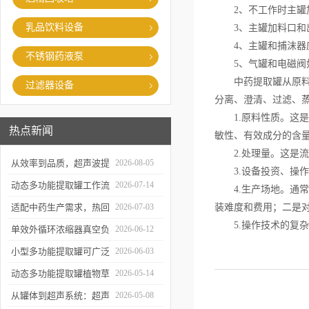
2、不工作时主罐加
乳品饮料设备
3、主罐加料口和出
4、主罐和捕沫器应
不锈钢药液泵
5、气罐和电磁阀如
中药提取罐从原料前
过滤器设备
分离、澄清、过滤、
1.原料性质。这是
热点新闻
敏性、有效成分的含
2.处理量。这是流
从效率到品质，超声波提
2026-08-05
3.设备投资、操作
取罐的实用价值梳理
动态多功能提取罐工作流
2026-07-14
4.生产场地。通常
程与核心优势解析
适配中药生产需求，热回
2026-07-03
装难度和费用；二是
5.操作技术的复杂
流提取浓缩机组的应用优
单效外循环浓缩器真空负
2026-06-12
势解析
压蒸发技术的核心亮点解
小型多功能提取罐可广泛
2026-06-03
析
应用于哪些行业？
动态多功能提取罐植物草
2026-05-14
本精华萃取成套工艺流程
从罐体到超声系统：超声
2026-05-08