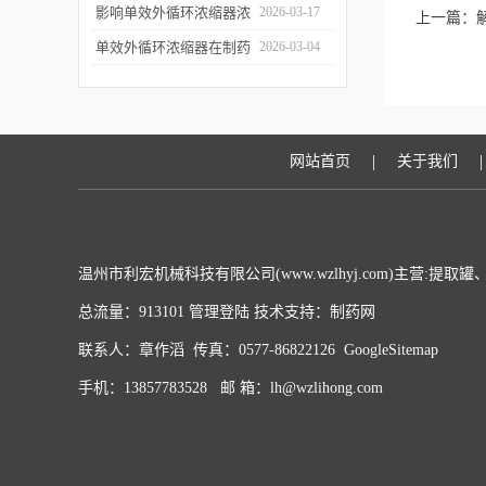
用于哪些行业？应用优势
影响单效外循环浓缩器浓
2026-03-17
上一篇：
有哪些？
缩效果、物料纯度的关键
单效外循环浓缩器在制药
2026-03-04
因素及针对性解决办法
行业的应用优势有哪些？
|
|
网站首页
关于我们
温州市利宏机械科技有限公司(www.wzlhyj.com)主营:
总流量：913101
管理登陆
技术支持：
制药网
联系人：章作滔 传真：0577-86822126
GoogleSitemap
手机：13857783528 邮 箱：lh@wzlihong.com