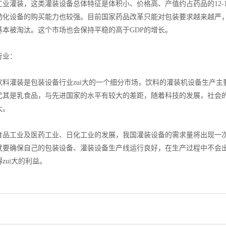
灌装，这类灌装设备总体特征是体积小、价格高、产值约占药品的12-1
动化设备的购买能力也较强。目前国家药品改革只能对包装要求越来越严
基本被淘汰。这个市场也会保持平稳的高于GDP的增长。
业：
灌装是包装设备行业zui大的一个细分市场，饮料的灌装机设备生产主
尤其是乳食品，与先进国家的水平有较大的差距，随着科技的发展，社会
大。
工业及医药工业、日化工业的发展，我国灌装设备的需求量将出现一次快
就要确保自己的包装设备、灌装设备生产线运行良好，在生产过程中不会
zui大的利益。