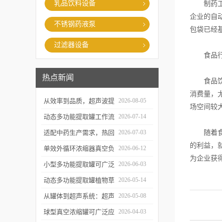
乳品饮料设备
制药工业
企业的自
不锈钢药液泵
包袋已经
过滤器设备
食品行
热点新闻
食品饮料
消费量，
从效率到品质，超声波提
2026-08-05
场空间较
取罐的实用价值梳理
动态多功能提取罐工作流
2026-07-14
程与核心优势解析
适配中药生产需求，热回
2026-07-03
随着食品
的利益，
流提取浓缩机组的应用优
单效外循环浓缩器真空负
2026-06-12
为企业获得
势解析
压蒸发技术的核心亮点解
小型多功能提取罐可广泛
2026-06-03
析
应用于哪些行业？
动态多功能提取罐植物草
2026-05-14
本精华萃取成套工艺流程
从罐体到超声系统：超声
2026-05-08
波提取罐的结构特点解析
球型真空浓缩罐可广泛应
2026-04-03