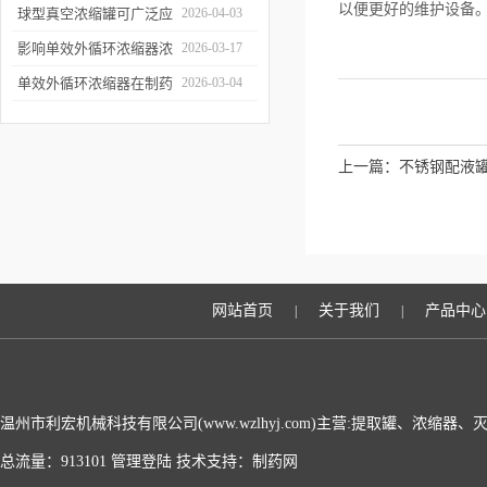
以便更好的维护设备
波提取罐的结构特点解析
球型真空浓缩罐可广泛应
2026-04-03
用于哪些行业？应用优势
影响单效外循环浓缩器浓
2026-03-17
有哪些？
缩效果、物料纯度的关键
单效外循环浓缩器在制药
2026-03-04
因素及针对性解决办法
行业的应用优势有哪些？
上一篇：
不锈钢配液
网站首页
关于我们
产品中心
|
|
温州市利宏机械科技有限公司(www.wzlhyj.com)主营:提取罐、浓缩
总流量：913101
管理登陆
技术支持：
制药网