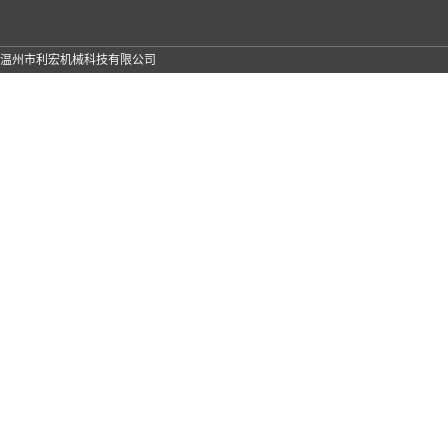
温州市利宏机械科技有限公司