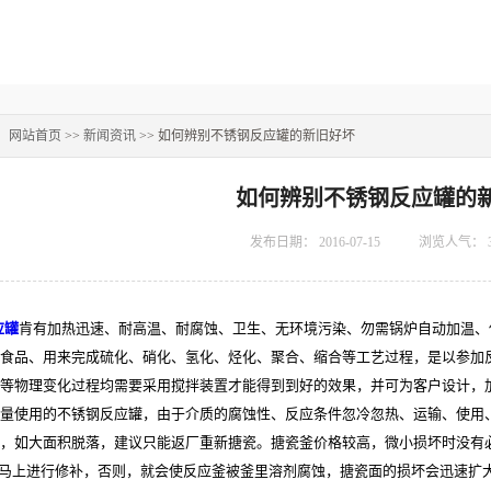
：
网站首页
>>
新闻资讯
>> 如何辨别不锈钢反应罐的新旧好坏
如何辨别不锈钢反应罐的
发布日期：
2016-07-15
浏览人气：
应罐
肯有加热迅速、耐高温、耐腐蚀、卫生、无环境污染、勿需锅炉自动加温、
食品、用来完成硫化、硝化、氢化、烃化、聚合、缩合等工艺过程，是以参加
等物理变化过程均需要采用搅拌装置才能得到到好的效果，并可为客户设计，
量使用的不锈钢反应罐，由于介质的腐蚀性、反应条件忽冷忽热、运输、使用
，如大面积脱落，建议只能返厂重新搪瓷。搪瓷釜价格较高，微小损坏时没有
16马上进行修补，否则，就会使反应釜被釜里溶剂腐蚀，搪瓷面的损坏会迅速