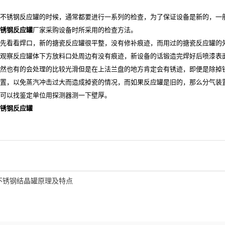
不锈钢反应罐的时候，通常都要进行一系列的检查，为了保证设备是新的，一
锈钢反应罐
厂家采购设备时所采用的检查方法。
先看看焊口，新的搪瓷反应罐很平整，没有修补痕迹，而用过的搪瓷反应罐的
观察反应罐体下方放料口处周边有没有痕迹，新设备的话锻造完焊好后喷漆表
然也有的会处理的比较光滑但是在上法兰盘的地方肯定会有锈迹，即便是除掉
置，以免蒸汽冲击过大而造成掉瓷的情况，而如果反应罐是旧的，那么分气装置
可以找鉴定单位用探测器测一下壁厚。
锈钢反应罐
不锈钢结晶罐原理及特点