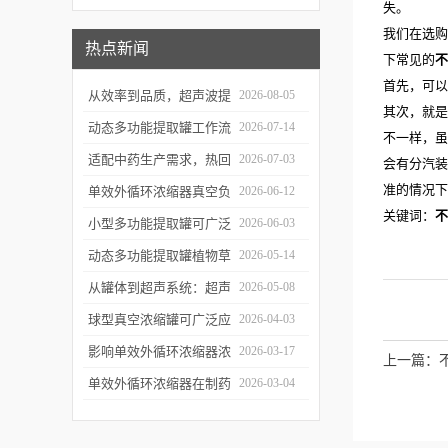
失。
我们在选购
热点新闻
下常见的
不
首先，可以
从效率到品质，超声波提
2026-08-05
其次，就是
取罐的实用价值梳理
动态多功能提取罐工作流
2026-07-14
不一样，虽
程与核心优势解析
适配中药生产需求，热回
2026-07-03
会有分汽装
准的情况下
流提取浓缩机组的应用优
单效外循环浓缩器真空负
2026-06-12
关键词：
不
势解析
压蒸发技术的核心亮点解
小型多功能提取罐可广泛
2026-06-03
析
应用于哪些行业？
动态多功能提取罐植物草
2026-05-14
本精华萃取成套工艺流程
从罐体到超声系统：超声
2026-05-08
波提取罐的结构特点解析
球型真空浓缩罐可广泛应
2026-04-03
用于哪些行业？应用优势
影响单效外循环浓缩器浓
2026-03-17
上一篇：
有哪些？
缩效果、物料纯度的关键
单效外循环浓缩器在制药
2026-03-04
因素及针对性解决办法
行业的应用优势有哪些？